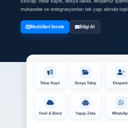
Eksrap; ihbar kaydı, dosya takibi, ekspertiz işleml
muhasebe ve entegrasyonları tek yapı altında topla
Modülleri İncele
Bilgi Al
İhbar Kayıt
Dosya Takip
Eksperti
Yerel & Bulut
Yapay Zeka
WhatsAp