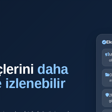
Ek
M
o
lerini
daha
D
 izlenebilir
m
2
g