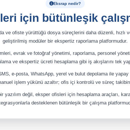
Eksrap nedir?
leri için bütünleşik çalış
da ve ofiste yürüttüğü dosya süreçlerini daha düzenli, hızlı v
geliştirilmiş modüler bir ekspertiz raporlama platformudur.
lemleri, evrak ve fotoğraf yönetimi, raporlama, personel yö
lama ve ekspertiz ücreti hesaplama gibi iş akışlarını tek yapı
MS, e-posta, WhatsApp, yerel ve bulut depolama ile yapay ze
nuel işlem yükünü azaltır; ofis içi kontrolü ve süreç takibini
r yazılım değil, eksper ofisleri için hesaplama araçları, kara
tegrasyonlarla desteklenen bütünleşik bir çalışma platformud