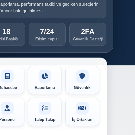
aporlama, performans takibi ve geciken süreçlerin
örünür hale getirilmesi.
18
7/24
2FA
ül Başlığı
Erişim Yapısı
Güvenlik Desteği
Muhasebe
Raporlama
Güvenlik
Personel
Talep Takip
İş Ortakları