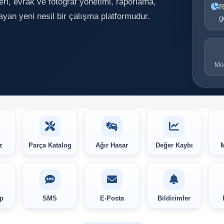
eri, evrak ve fotoğraf yönetimi, raporlama,
R
yan yeni nesil bir çalışma platformudur.
g
Mod
z
Parça Katalog
Ağır Hasar
Değer Kaybı
p
SMS
E-Posta
Bildirimler